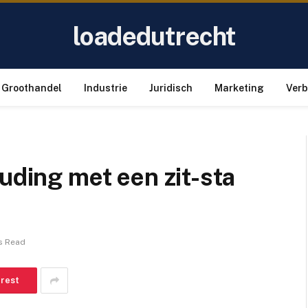
loadedutrecht
Groothandel
Industrie
Juridisch
Marketing
Ver
uding met een zit-sta
s Read
erest