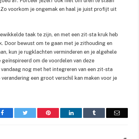
oed af. Forceer jezelf ook niet om uren te staan
 Zo voorkom je ongemak en haal je juist profijt uit
wikkelde taak te zijn, en met een zit-sta kruk heb
ik. Door bewust om te gaan met je zithouding en
aan, kun je rugklachten verminderen en je algehele
 je geïnspireerd om de voordelen van deze
vandaag nog met het integreren van een zit-sta
ne verandering een groot verschil kan maken voor je
Facebook
Twitter
Pinterest
LinkedIn
Tumblr
Email
Websit