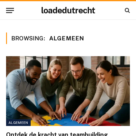
loadedutrecht
BROWSING:
ALGEMEEN
ALGEMEEN
Ontdek de kracht van teambuilding