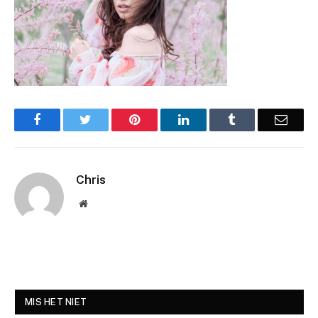
Facebook
Twitter
Pinterest
LinkedIn
Tumblr
Email
Chris
Website
MIS HET NIET