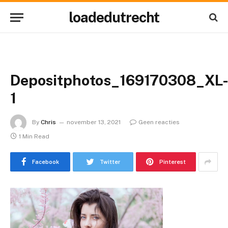
loadedutrecht
Depositphotos_169170308_XL
1
By
Chris
november 13, 2021
Geen reacties
1 Min Read
Facebook
Twitter
Pinterest