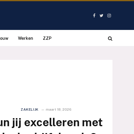
Facebook
Twitter
Instagram
bouw
Werken
ZZP
ZAKELIJK
maart 18, 2026
n jij excelleren met