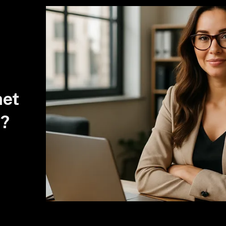
met
e?