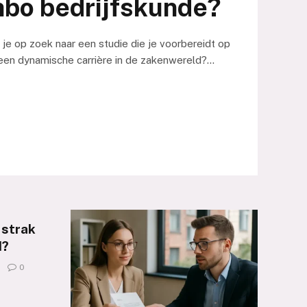
hbo bedrijfskunde?
 je op zoek naar een studie die je voorbereidt op
een dynamische carrière in de zakenwereld?…
 strak
d?
0