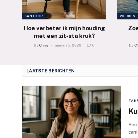
KANTOOR
WERKEN
Hoe verbeter ik mijn houding
Zoe
met een zit-sta kruk?
By
Chris
januari 5, 2026
0
By
Ch
LAATSTE BERICHTEN
ZAKE
Ku
Ben 
carr