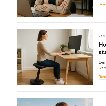
Read
KAN
Ho
st
Een 
were
Read