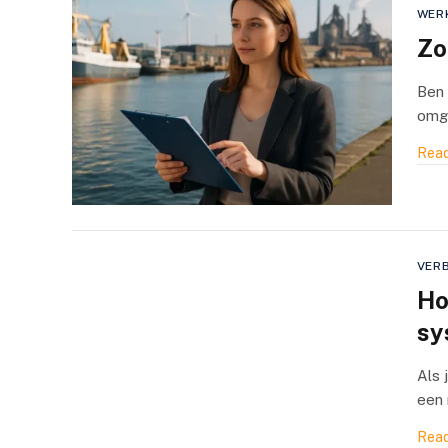
WER
Zo
Ben 
omge
Read
VER
Ho
sy
Als 
een 
Read